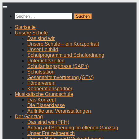
Zum
Inhalt
Suchen
springen
nach:
Startseite
Unsere Schule
Das sind wir
Unsere Schule – ein Kurzportrait
Unser Leitbild
Schulprogramm und Schulordnung
Unterrichtszeiten
Schulanfangsphase (SAPh)
Schulstation
Gesamtelternvertretung (GEV)
Förderverein
Kooperationspartner
Musikalische Grundschule
Das Konzept
Die Bläserklasse
Auftritte und Veranstaltungen
Der Ganztag
Das sind wir (PFH)
Antrag auf Betreuung im offenen Ganztag
Unser Freizeitbereich
Unsere Natur- und Werkpädagogik