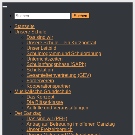
Zum
Inhalt
Suchen
springen
nach:
Startseite
Unsere Schule
Das sind wir
Unsere Schule – ein Kurzportrait
Unser Leitbild
Schulprogramm und Schulordnung
Unterrichtszeiten
Schulanfangsphase (SAPh)
Schulstation
Gesamtelternvertretung (GEV)
Förderverein
Kooperationspartner
Musikalische Grundschule
Das Konzept
Die Bläserklasse
Auftritte und Veranstaltungen
Der Ganztag
Das sind wir (PFH)
Antrag auf Betreuung im offenen Ganztag
Unser Freizeitbereich
Unsere Natur- und Werkpädagogik