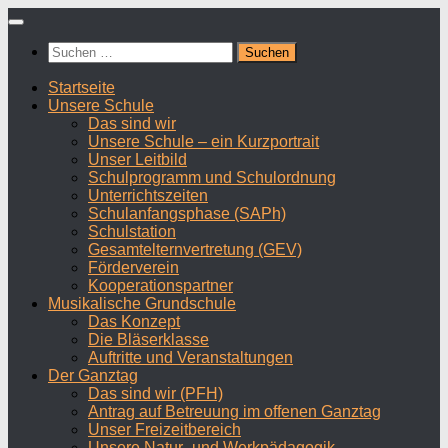
Zum
Inhalt
Suchen
springen
nach:
Startseite
Unsere Schule
Das sind wir
Unsere Schule – ein Kurzportrait
Unser Leitbild
Schulprogramm und Schulordnung
Unterrichtszeiten
Schulanfangsphase (SAPh)
Schulstation
Gesamtelternvertretung (GEV)
Förderverein
Kooperationspartner
Musikalische Grundschule
Das Konzept
Die Bläserklasse
Auftritte und Veranstaltungen
Der Ganztag
Das sind wir (PFH)
Antrag auf Betreuung im offenen Ganztag
Unser Freizeitbereich
Unsere Natur- und Werkpädagogik