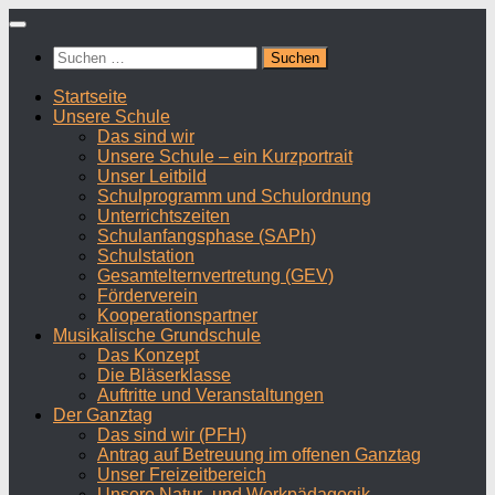
Zum
Inhalt
Suchen
springen
nach:
Startseite
Unsere Schule
Das sind wir
Unsere Schule – ein Kurzportrait
Unser Leitbild
Schulprogramm und Schulordnung
Unterrichtszeiten
Schulanfangsphase (SAPh)
Schulstation
Gesamtelternvertretung (GEV)
Förderverein
Kooperationspartner
Musikalische Grundschule
Das Konzept
Die Bläserklasse
Auftritte und Veranstaltungen
Der Ganztag
Das sind wir (PFH)
Antrag auf Betreuung im offenen Ganztag
Unser Freizeitbereich
Unsere Natur- und Werkpädagogik