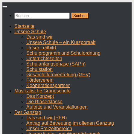
Zum
Inhalt
Suchen
springen
nach:
Startseite
Unsere Schule
Das sind wir
Unsere Schule – ein Kurzportrait
Unser Leitbild
Schulprogramm und Schulordnung
Unterrichtszeiten
Schulanfangsphase (SAPh)
Schulstation
Gesamtelternvertretung (GEV)
Förderverein
Kooperationspartner
Musikalische Grundschule
Das Konzept
Die Bläserklasse
Auftritte und Veranstaltungen
Der Ganztag
Das sind wir (PFH)
Antrag auf Betreuung im offenen Ganztag
Unser Freizeitbereich
Unsere Natur- und Werkpädagogik