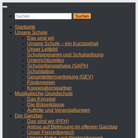
Zum
Inhalt
Suchen
springen
nach:
Startseite
Unsere Schule
Das sind wir
Unsere Schule – ein Kurzportrait
Unser Leitbild
Schulprogramm und Schulordnung
Unterrichtszeiten
Schulanfangsphase (SAPh)
Schulstation
Gesamtelternvertretung (GEV)
Förderverein
Kooperationspartner
Musikalische Grundschule
Das Konzept
Die Bläserklasse
Auftritte und Veranstaltungen
Der Ganztag
Das sind wir (PFH)
Antrag auf Betreuung im offenen Ganztag
Unser Freizeitbereich
Unsere Natur- und Werkpädagogik