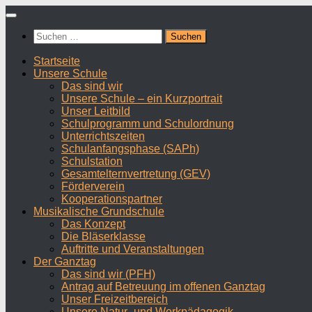
Zum
Inhalt
Suchen
springen
nach:
Startseite
Unsere Schule
Das sind wir
Unsere Schule – ein Kurzportrait
Unser Leitbild
Schulprogramm und Schulordnung
Unterrichtszeiten
Schulanfangsphase (SAPh)
Schulstation
Gesamtelternvertretung (GEV)
Förderverein
Kooperationspartner
Musikalische Grundschule
Das Konzept
Die Bläserklasse
Auftritte und Veranstaltungen
Der Ganztag
Das sind wir (PFH)
Antrag auf Betreuung im offenen Ganztag
Unser Freizeitbereich
Unsere Natur- und Werkpädagogik