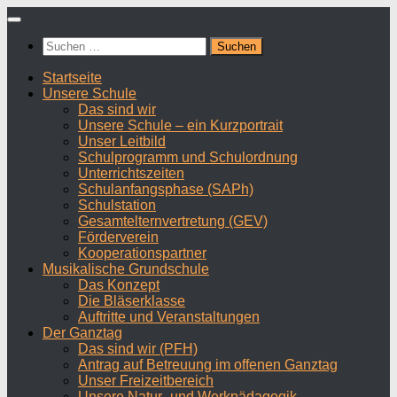
Zum
Inhalt
Suchen
springen
nach:
Startseite
Unsere Schule
Das sind wir
Unsere Schule – ein Kurzportrait
Unser Leitbild
Schulprogramm und Schulordnung
Unterrichtszeiten
Schulanfangsphase (SAPh)
Schulstation
Gesamtelternvertretung (GEV)
Förderverein
Kooperationspartner
Musikalische Grundschule
Das Konzept
Die Bläserklasse
Auftritte und Veranstaltungen
Der Ganztag
Das sind wir (PFH)
Antrag auf Betreuung im offenen Ganztag
Unser Freizeitbereich
Unsere Natur- und Werkpädagogik