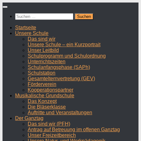
Zum
Inhalt
Suchen
springen
nach:
Startseite
Unsere Schule
Das sind wir
Unsere Schule – ein Kurzportrait
Unser Leitbild
Schulprogramm und Schulordnung
Unterrichtszeiten
Schulanfangsphase (SAPh)
Schulstation
Gesamtelternvertretung (GEV)
Förderverein
Kooperationspartner
Musikalische Grundschule
Das Konzept
Die Bläserklasse
Auftritte und Veranstaltungen
Der Ganztag
Das sind wir (PFH)
Antrag auf Betreuung im offenen Ganztag
Unser Freizeitbereich
Unsere Natur- und Werkpädagogik