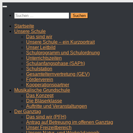
Zum
Inhalt
Suchen
springen
nach:
Startseite
Unsere Schule
Das sind wir
Unsere Schule – ein Kurzportrait
Unser Leitbild
Schulprogramm und Schulordnung
Unterrichtszeiten
Schulanfangsphase (SAPh)
Schulstation
Gesamtelternvertretung (GEV)
Förderverein
Kooperationspartner
Musikalische Grundschule
Das Konzept
Die Bläserklasse
Auftritte und Veranstaltungen
Der Ganztag
Das sind wir (PFH)
Antrag auf Betreuung im offenen Ganztag
Unser Freizeitbereich
Unsere Natur- und Werkpädagogik