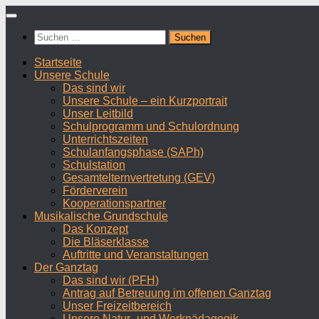
Zum
Inhalt
Suchen
springen
nach:
Startseite
Unsere Schule
Das sind wir
Unsere Schule – ein Kurzportrait
Unser Leitbild
Schulprogramm und Schulordnung
Unterrichtszeiten
Schulanfangsphase (SAPh)
Schulstation
Gesamtelternvertretung (GEV)
Förderverein
Kooperationspartner
Musikalische Grundschule
Das Konzept
Die Bläserklasse
Auftritte und Veranstaltungen
Der Ganztag
Das sind wir (PFH)
Antrag auf Betreuung im offenen Ganztag
Unser Freizeitbereich
Unsere Natur- und Werkpädagogik