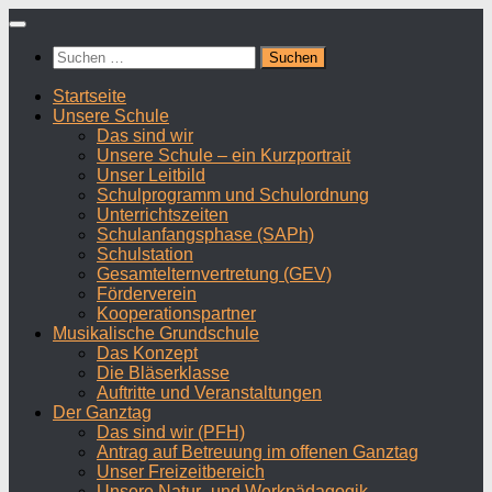
Zum
Inhalt
Suchen
springen
nach:
Startseite
Unsere Schule
Das sind wir
Unsere Schule – ein Kurzportrait
Unser Leitbild
Schulprogramm und Schulordnung
Unterrichtszeiten
Schulanfangsphase (SAPh)
Schulstation
Gesamtelternvertretung (GEV)
Förderverein
Kooperationspartner
Musikalische Grundschule
Das Konzept
Die Bläserklasse
Auftritte und Veranstaltungen
Der Ganztag
Das sind wir (PFH)
Antrag auf Betreuung im offenen Ganztag
Unser Freizeitbereich
Unsere Natur- und Werkpädagogik