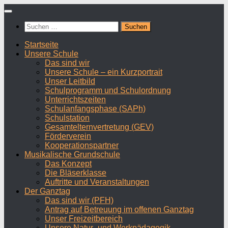
Zum
Inhalt
Suchen
springen
nach:
Startseite
Unsere Schule
Das sind wir
Unsere Schule – ein Kurzportrait
Unser Leitbild
Schulprogramm und Schulordnung
Unterrichtszeiten
Schulanfangsphase (SAPh)
Schulstation
Gesamtelternvertretung (GEV)
Förderverein
Kooperationspartner
Musikalische Grundschule
Das Konzept
Die Bläserklasse
Auftritte und Veranstaltungen
Der Ganztag
Das sind wir (PFH)
Antrag auf Betreuung im offenen Ganztag
Unser Freizeitbereich
Unsere Natur- und Werkpädagogik