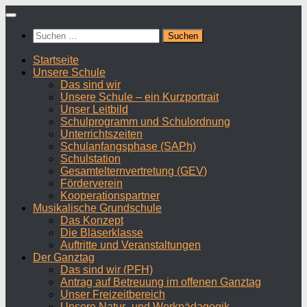
Zum
Inhalt
Suchen
springen
nach:
Startseite
Unsere Schule
Das sind wir
Unsere Schule – ein Kurzportrait
Unser Leitbild
Schulprogramm und Schulordnung
Unterrichtszeiten
Schulanfangsphase (SAPh)
Schulstation
Gesamtelternvertretung (GEV)
Förderverein
Kooperationspartner
Musikalische Grundschule
Das Konzept
Die Bläserklasse
Auftritte und Veranstaltungen
Der Ganztag
Das sind wir (PFH)
Antrag auf Betreuung im offenen Ganztag
Unser Freizeitbereich
Unsere Natur- und Werkpädagogik