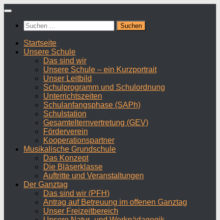
Zum
Inhalt
Suchen
springen
nach:
Startseite
Unsere Schule
Das sind wir
Unsere Schule – ein Kurzportrait
Unser Leitbild
Schulprogramm und Schulordnung
Unterrichtszeiten
Schulanfangsphase (SAPh)
Schulstation
Gesamtelternvertretung (GEV)
Förderverein
Kooperationspartner
Musikalische Grundschule
Das Konzept
Die Bläserklasse
Auftritte und Veranstaltungen
Der Ganztag
Das sind wir (PFH)
Antrag auf Betreuung im offenen Ganztag
Unser Freizeitbereich
Unsere Natur- und Werkpädagogik