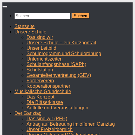
Zum
Inhalt
Suchen
springen
nach:
Startseite
Unsere Schule
Das sind wir
Unsere Schule – ein Kurzportrait
Unser Leitbild
Schulprogramm und Schulordnung
Unterrichtszeiten
Schulanfangsphase (SAPh)
Schulstation
Gesamtelternvertretung (GEV)
Förderverein
Kooperationspartner
Musikalische Grundschule
Das Konzept
Die Bläserklasse
Auftritte und Veranstaltungen
Der Ganztag
Das sind wir (PFH)
Antrag auf Betreuung im offenen Ganztag
Unser Freizeitbereich
Unsere Natur- und Werkpädagogik