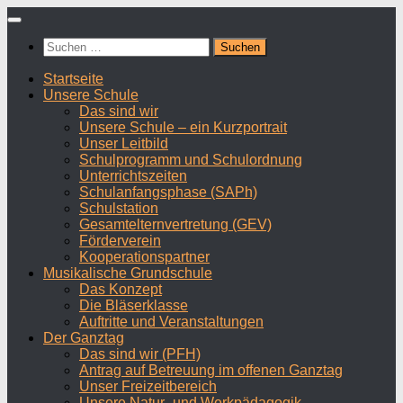
Zum
Inhalt
Suchen
springen
nach:
Startseite
Unsere Schule
Das sind wir
Unsere Schule – ein Kurzportrait
Unser Leitbild
Schulprogramm und Schulordnung
Unterrichtszeiten
Schulanfangsphase (SAPh)
Schulstation
Gesamtelternvertretung (GEV)
Förderverein
Kooperationspartner
Musikalische Grundschule
Das Konzept
Die Bläserklasse
Auftritte und Veranstaltungen
Der Ganztag
Das sind wir (PFH)
Antrag auf Betreuung im offenen Ganztag
Unser Freizeitbereich
Unsere Natur- und Werkpädagogik