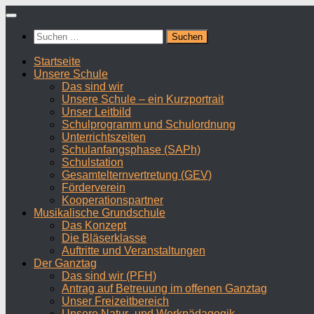
Zum
Inhalt
Suchen
springen
nach:
Startseite
Unsere Schule
Das sind wir
Unsere Schule – ein Kurzportrait
Unser Leitbild
Schulprogramm und Schulordnung
Unterrichtszeiten
Schulanfangsphase (SAPh)
Schulstation
Gesamtelternvertretung (GEV)
Förderverein
Kooperationspartner
Musikalische Grundschule
Das Konzept
Die Bläserklasse
Auftritte und Veranstaltungen
Der Ganztag
Das sind wir (PFH)
Antrag auf Betreuung im offenen Ganztag
Unser Freizeitbereich
Unsere Natur- und Werkpädagogik