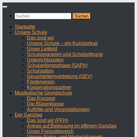
Zum
Inhalt
Suchen
springen
nach:
Startseite
Unsere Schule
Das sind wir
Unsere Schule – ein Kurzportrait
Unser Leitbild
Schulprogramm und Schulordnung
Unterrichtszeiten
Schulanfangsphase (SAPh)
Schulstation
Gesamtelternvertretung (GEV)
Förderverein
Kooperationspartner
Musikalische Grundschule
Das Konzept
Die Bläserklasse
Auftritte und Veranstaltungen
Der Ganztag
Das sind wir (PFH)
Antrag auf Betreuung im offenen Ganztag
Unser Freizeitbereich
Unsere Natur- und Werkpädagogik