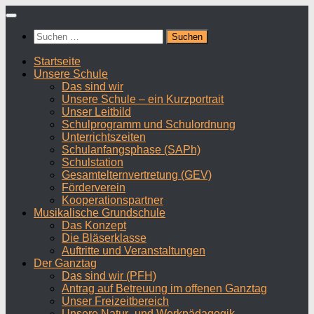
Zum
Inhalt
Suchen
springen
nach:
Startseite
Unsere Schule
Das sind wir
Unsere Schule – ein Kurzportrait
Unser Leitbild
Schulprogramm und Schulordnung
Unterrichtszeiten
Schulanfangsphase (SAPh)
Schulstation
Gesamtelternvertretung (GEV)
Förderverein
Kooperationspartner
Musikalische Grundschule
Das Konzept
Die Bläserklasse
Auftritte und Veranstaltungen
Der Ganztag
Das sind wir (PFH)
Antrag auf Betreuung im offenen Ganztag
Unser Freizeitbereich
Unsere Natur- und Werkpädagogik