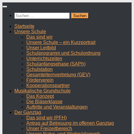
Zum
Inhalt
Suchen
springen
nach:
Startseite
Unsere Schule
Das sind wir
Unsere Schule – ein Kurzportrait
Unser Leitbild
Schulprogramm und Schulordnung
Unterrichtszeiten
Schulanfangsphase (SAPh)
Schulstation
Gesamtelternvertretung (GEV)
Förderverein
Kooperationspartner
Musikalische Grundschule
Das Konzept
Die Bläserklasse
Auftritte und Veranstaltungen
Der Ganztag
Das sind wir (PFH)
Antrag auf Betreuung im offenen Ganztag
Unser Freizeitbereich
Unsere Natur- und Werkpädagogik