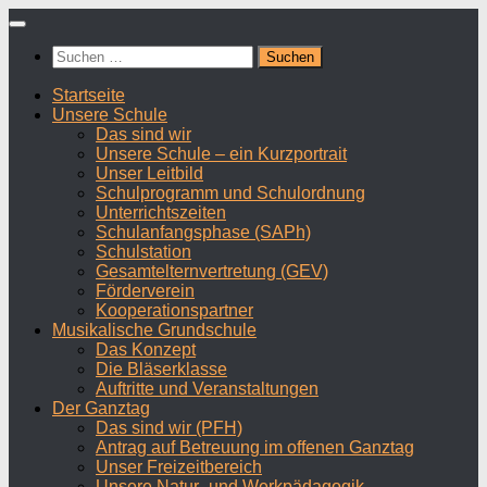
Zum
Inhalt
Suchen
springen
nach:
Startseite
Unsere Schule
Das sind wir
Unsere Schule – ein Kurzportrait
Unser Leitbild
Schulprogramm und Schulordnung
Unterrichtszeiten
Schulanfangsphase (SAPh)
Schulstation
Gesamtelternvertretung (GEV)
Förderverein
Kooperationspartner
Musikalische Grundschule
Das Konzept
Die Bläserklasse
Auftritte und Veranstaltungen
Der Ganztag
Das sind wir (PFH)
Antrag auf Betreuung im offenen Ganztag
Unser Freizeitbereich
Unsere Natur- und Werkpädagogik