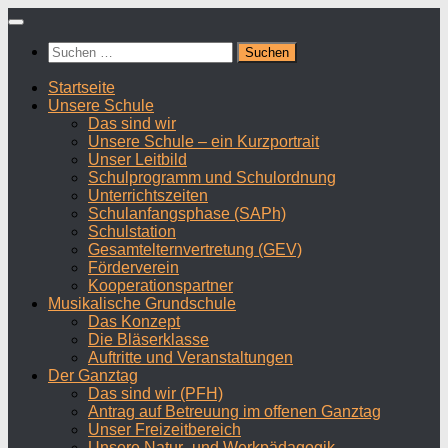
Zum
Inhalt
Suchen
springen
nach:
Startseite
Unsere Schule
Das sind wir
Unsere Schule – ein Kurzportrait
Unser Leitbild
Schulprogramm und Schulordnung
Unterrichtszeiten
Schulanfangsphase (SAPh)
Schulstation
Gesamtelternvertretung (GEV)
Förderverein
Kooperationspartner
Musikalische Grundschule
Das Konzept
Die Bläserklasse
Auftritte und Veranstaltungen
Der Ganztag
Das sind wir (PFH)
Antrag auf Betreuung im offenen Ganztag
Unser Freizeitbereich
Unsere Natur- und Werkpädagogik