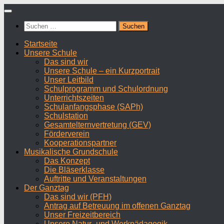
Zum
Inhalt
Suchen
springen
nach:
Startseite
Unsere Schule
Das sind wir
Unsere Schule – ein Kurzportrait
Unser Leitbild
Schulprogramm und Schulordnung
Unterrichtszeiten
Schulanfangsphase (SAPh)
Schulstation
Gesamtelternvertretung (GEV)
Förderverein
Kooperationspartner
Musikalische Grundschule
Das Konzept
Die Bläserklasse
Auftritte und Veranstaltungen
Der Ganztag
Das sind wir (PFH)
Antrag auf Betreuung im offenen Ganztag
Unser Freizeitbereich
Unsere Natur- und Werkpädagogik