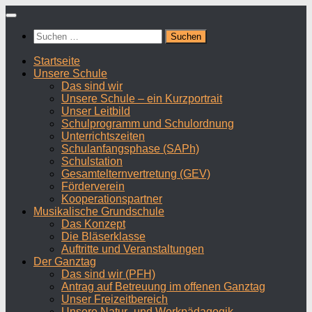
Zum
Inhalt
Suchen
springen
nach:
Startseite
Unsere Schule
Das sind wir
Unsere Schule – ein Kurzportrait
Unser Leitbild
Schulprogramm und Schulordnung
Unterrichtszeiten
Schulanfangsphase (SAPh)
Schulstation
Gesamtelternvertretung (GEV)
Förderverein
Kooperationspartner
Musikalische Grundschule
Das Konzept
Die Bläserklasse
Auftritte und Veranstaltungen
Der Ganztag
Das sind wir (PFH)
Antrag auf Betreuung im offenen Ganztag
Unser Freizeitbereich
Unsere Natur- und Werkpädagogik