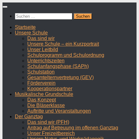
Zum
Inhalt
Suchen
springen
nach:
Startseite
Unsere Schule
Das sind wir
Unsere Schule – ein Kurzportrait
Unser Leitbild
Schulprogramm und Schulordnung
Unterrichtszeiten
Schulanfangsphase (SAPh)
Schulstation
Gesamtelternvertretung (GEV)
Förderverein
Kooperationspartner
Musikalische Grundschule
Das Konzept
Die Bläserklasse
Auftritte und Veranstaltungen
Der Ganztag
Das sind wir (PFH)
Antrag auf Betreuung im offenen Ganztag
Unser Freizeitbereich
Unsere Natur- und Werkpädagogik