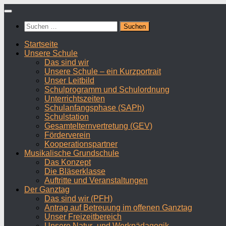
Zum
Inhalt
Suchen
springen
nach:
Startseite
Unsere Schule
Das sind wir
Unsere Schule – ein Kurzportrait
Unser Leitbild
Schulprogramm und Schulordnung
Unterrichtszeiten
Schulanfangsphase (SAPh)
Schulstation
Gesamtelternvertretung (GEV)
Förderverein
Kooperationspartner
Musikalische Grundschule
Das Konzept
Die Bläserklasse
Auftritte und Veranstaltungen
Der Ganztag
Das sind wir (PFH)
Antrag auf Betreuung im offenen Ganztag
Unser Freizeitbereich
Unsere Natur- und Werkpädagogik