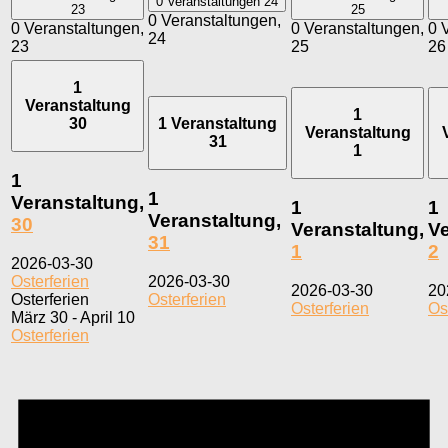
0 Veranstaltungen
24
23
25
0 Veranstaltungen,
0 Veranstaltungen,
0 Veranstaltungen,
0 
24
23
25
26
1
Veranstaltung
1
30
1 Veranstaltung
Veranstaltung
31
1
1
1
Veranstaltung,
1
1
Veranstaltung,
30
Veranstaltung,
Ve
31
1
2
2026-03-30
Osterferien
2026-03-30
2026-03-30
20
Osterferien
Osterferien
Osterferien
Os
März 30
-
April 10
Osterferien