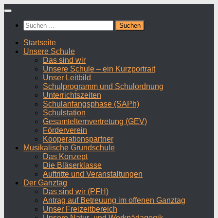
Zum
Inhalt
Suchen
springen
nach:
Startseite
Unsere Schule
Das sind wir
Unsere Schule – ein Kurzportrait
Unser Leitbild
Schulprogramm und Schulordnung
Unterrichtszeiten
Schulanfangsphase (SAPh)
Schulstation
Gesamtelternvertretung (GEV)
Förderverein
Kooperationspartner
Musikalische Grundschule
Das Konzept
Die Bläserklasse
Auftritte und Veranstaltungen
Der Ganztag
Das sind wir (PFH)
Antrag auf Betreuung im offenen Ganztag
Unser Freizeitbereich
Unsere Natur- und Werkpädagogik