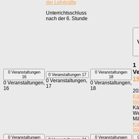
der Lehrkräfte
Unterrichtsschluss
nach der 6. Stunde
1
Ve
0 Veranstaltungen
0 Veranstaltungen
0 Veranstaltungen
17
16
18
1
0 Veranstaltungen,
0 Veranstaltungen,
0 Veranstaltungen,
17
16
18
20
Kä
We
Kä
We
Mä
Kä
We
0 Veranstaltungen
0 Veranstaltungen