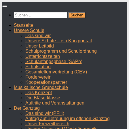
Zum
Inhalt
Suchen
springen
nach:
Startseite
Unsere Schule
Das sind wir
Unsere Schule – ein Kurzportrait
Unser Leitbild
Schulprogramm und Schulordnung
Unterrichtszeiten
Schulanfangsphase (SAPh)
Schulstation
Gesamtelternvertretung (GEV)
Förderverein
Kooperationspartner
Musikalische Grundschule
Das Konzept
Die Bläserklasse
Auftritte und Veranstaltungen
Der Ganztag
Das sind wir (PFH)
Antrag auf Betreuung im offenen Ganztag
Unser Freizeitbereich
Unsere Natur- und Werkpädagogik