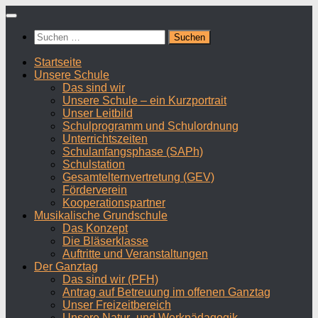
Zum
Inhalt
Suchen
springen
nach:
Startseite
Unsere Schule
Das sind wir
Unsere Schule – ein Kurzportrait
Unser Leitbild
Schulprogramm und Schulordnung
Unterrichtszeiten
Schulanfangsphase (SAPh)
Schulstation
Gesamtelternvertretung (GEV)
Förderverein
Kooperationspartner
Musikalische Grundschule
Das Konzept
Die Bläserklasse
Auftritte und Veranstaltungen
Der Ganztag
Das sind wir (PFH)
Antrag auf Betreuung im offenen Ganztag
Unser Freizeitbereich
Unsere Natur- und Werkpädagogik