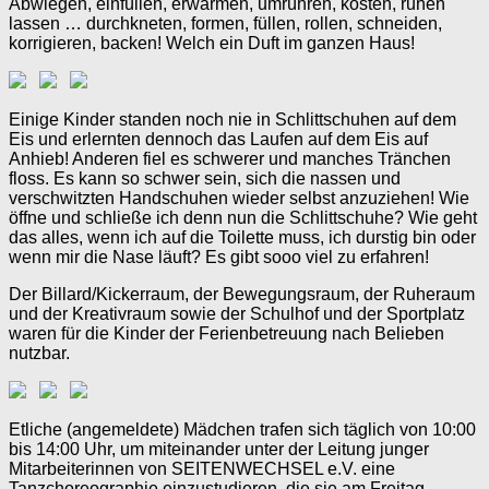
Abwiegen, einfüllen, erwärmen, umrühren, kosten, ruhen
lassen … durchkneten, formen, füllen, rollen, schneiden,
korrigieren, backen! Welch ein Duft im ganzen Haus!
Einige Kinder standen noch nie in Schlittschuhen auf dem
Eis und erlernten dennoch das Laufen auf dem Eis auf
Anhieb! Anderen fiel es schwerer und manches Tränchen
floss. Es kann so schwer sein, sich die nassen und
verschwitzten Handschuhen wieder selbst anzuziehen! Wie
öffne und schließe ich denn nun die Schlittschuhe? Wie geht
das alles, wenn ich auf die Toilette muss, ich durstig bin oder
wenn mir die Nase läuft? Es gibt sooo viel zu erfahren!
Der Billard/Kickerraum, der Bewegungsraum, der Ruheraum
und der Kreativraum sowie der Schulhof und der Sportplatz
waren für die Kinder der Ferienbetreuung nach Belieben
nutzbar.
Etliche (angemeldete) Mädchen trafen sich täglich von 10:00
bis 14:00 Uhr, um miteinander unter der Leitung junger
Mitarbeiterinnen von SEITENWECHSEL e.V. eine
Tanzchoreographie einzustudieren, die sie am Freitag,